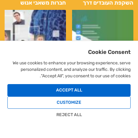
השקפת העובדים דרך
חברות משאבי אנוש
שירותי כוח אדם
מפשטות את התהליך
Cookie Consent
We use cookies to enhance your browsing experience, serve
personalized content, and analyze our traffic. By clicking
"Accept All", you consent to our use of cookies.
ACCEPT ALL
CUSTOMIZE
טכניקות הדרכה יעילות
גיוס ממוקד: הכנות
לשיפור ביצועי העובדים
מקדימות לגיוס יעיל דרך
REJECT ALL
חברת כוח אדם
שלח פניה