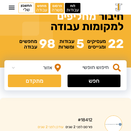
החשבון
לוח
פרסום
מחפש
שלי
עבודות
משרה
עבודה
ם
חיבור
מ
ח
ל
י
פ
י
למקומות
עבודה
98
5
22
מעסיקים
עבודות
מחפשים
ומגייסים
ומשרות
עבודה
חפש
מתקדם
#18412
עודכן לפני 2 שנים
פורסם לפני 2 שנים