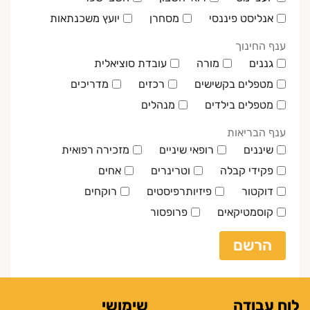
אנליסט פיננסי
מסחרן
יועץ משכנתאות
ענף החינוך
גננים
מורה
עובדת סוציאלית
מטפלים בקשישים
רכזים
מדריכים
מטפלים בילדים
מנהלים
ענף הבריאות
שיננים
רופאי שיניים
מזכירה רפואית
פקידי קבלה
וטרינרים
אחים
דוקטור
פיזיותרפיסטים
רוקחים
קוסמטיקאים
פרופסור
הרשם
לוח עבודה
שימושי