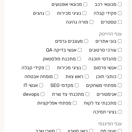
מכונאי רכב
מכונאי אופנועים
פקידי קבלה
נציגי מכירות
נהגים
טסטרים
מורה נהיגה
ענף ההייטק
בוני אתרים
מעצבים גרפים
עורכי סרטונים
אנשי בדיקה QA
מהנדסי תוכנה
מתכנת פולסטאק
אנשי פרסום
נציגי מכירות
פקידי קבלה
כותבי תוכן
ראש צוות
מומחה אבטחה
מפתחי משחקים
מקדמי SEO
אנשי IT
אנימטורים
מתכנתי צד שרת
devops
מתכנתי צד לקוח
מפתחי אפליקציות
נציגי תמיכה
ענף הפיננסי
יועצי מס
רואי חשבון
חשבי שכר