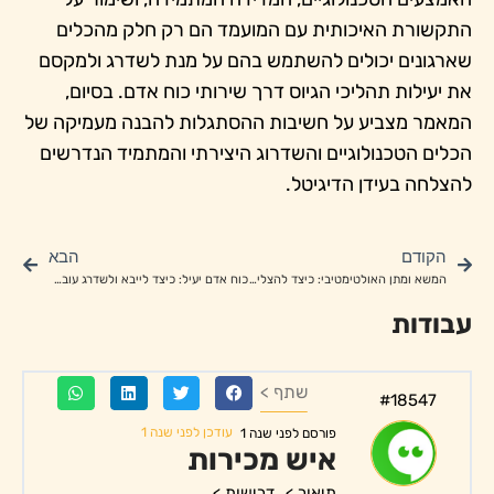
התקשורת האיכותית עם המועמד הם רק חלק מהכלים
שארגונים יכולים להשתמש בהם על מנת לשדרג ולמקסם
את יעילות תהליכי הגיוס דרך שירותי כוח אדם. בסיום,
המאמר מצביע על חשיבות ההסתגלות להבנה מעמיקה של
הכלים הטכנולוגיים והשדרוג היצירתי והמתמיד הנדרשים
להצלחה בעידן הדיגיטל.
הקודם
הבא
המשא ומתן האולטימטיבי: כיצד להצליח בגיוס דרך חברת כוח אדם
כוח אדם יעיל: כיצד לייבא ולשדרג עובדים דרך חברת כוח אדם
עבודות
שתף >
#18547
עודכן לפני שנה 1
פורסם לפני שנה 1
איש מכירות
תיאור >
דרישות >