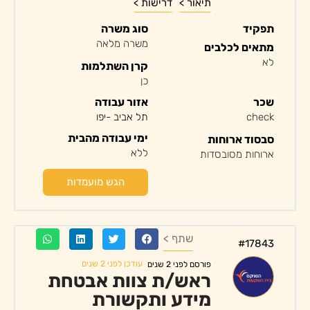
תיאור >
דרישות >
תפקיד
סוג משרה
משרה מלאה
מתאים לכלבים
לא
קרן השתלמות
כן
שכר
אזור עבודה
check
תל אביב -יפו
ימי עבודה מהבית
סבסוד ארוחות
ללא
ארוחות מסובסדות
הגש מועמדות
שתף >
#17843
עודכן לפני 2 שנים
פורסם לפני 2 שנים
ראש/ת צוות אבטחת
מידע ותקשורת