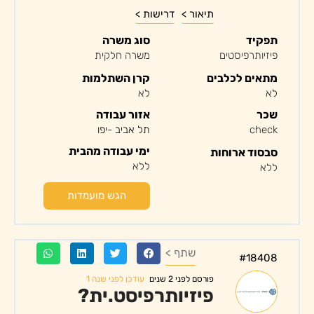
תיאור >
דרישות >
תפקיד
סוג משרה
פיזיותרפיסטים
משרה חלקית
מתאים לכלבים
קרן השתלמות
לא
לא
שכר
אזור עבודה
check
תל אביב -יפו
ימי עבודה מהבית
סבסוד ארוחות
ללא
ללא
הגש מועמדות
שתף >
#18408
עודכן לפני שנה 1
פורסם לפני 2 שנים
פיזיותרפיסט.ית?