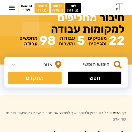
החשבון
לוח
פרסום
מחפש
שלי
עבודות
משרה
עבודה
חיבור
מ
ח
ל
י
פ
י
ם
למקומות
עבודה
98
5
22
מעסיקים
עבודות
מחפשים
ומגייסים
ומשרות
עבודה
חפש
מתקדם
דף הבית
»
בלוג
»
לכאן ולהולך: איך לשדרג את תהליך הגיוס באמצעות שירותי
כוח אדם