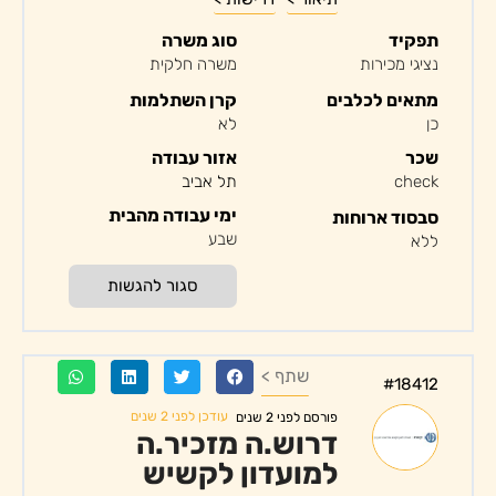
תפקיד
סוג משרה
נציגי מכירות
משרה חלקית
מתאים לכלבים
קרן השתלמות
כן
לא
שכר
אזור עבודה
check
תל אביב
ימי עבודה מהבית
סבסוד ארוחות
שבע
ללא
סגור להגשות
שתף >
#18412
עודכן לפני 2 שנים
פורסם לפני 2 שנים
דרוש.ה מזכיר.ה
למועדון לקשיש