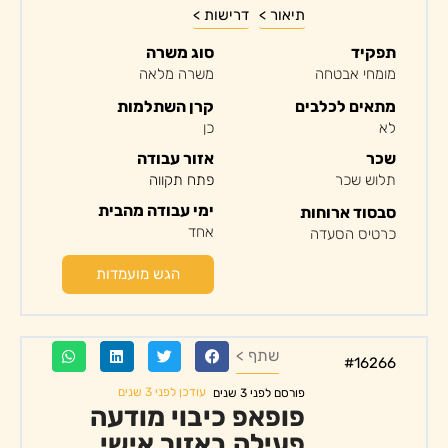
תיאור >
דרישות >
תפקיד
סוג משרה
מומחי אבטחה
משרה מלאה
מתאים לכלבים
קרן השתלמות
לא
כן
שכר
אזור עבודה
תלוש שכר
פתח תקווה
ימי עבודה מהבית
סבסוד ארוחות
אחד
כרטיס הסעדה
הגש מועמדות
שתף >
#16266
עודכן לפני 3 שנים
פורסם לפני 3 שנים
פופאפ כיבוי מודעה
פעילה באזור אישי