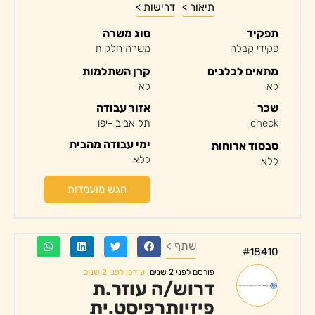
תיאור >
דרישות >
תפקיד
סוג משרה
פקידי קבלה
משרה חלקית
מתאים לכלבים
קרן השתלמות
לא
לא
שכר
אזור עבודה
check
תל אביב -יפו
ימי עבודה מהבית
סבסוד ארוחות
ללא
ללא
הגש מועמדות
שתף >
#18410
עודכן לפני 2 שנים
פורסם לפני 2 שנים
דרוש/ה עוזר.ת
פיזיותרפיסט.ית