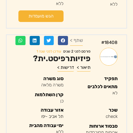
ללא
ללא
הגש מועמדות
שתף >
#18408
עודכן לפני שנה 1
פורסם לפני 2 שנים
פיזיותרפיסט.ית?
תיאור >
דרישות >
תפקיד
סוג משרה
משרה מלאה
מתאים לכלבים
לא
קרן השתלמות
כן
שכר
אזור עבודה
check
תל אביב -יפו
ימי עבודה מהבית
סבסוד ארוחות
ללא
ארוחות מסובסדות