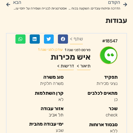
הקודם
הבא
הדרכה ופיתוח עובדים: השקעה בכוח העבודה שלך
אסטרטגיות לבנייה ושמירה על יחסי עובדים חיוביים
עבודות
שתף >
#18547
עודכן לפני שנה 1
פורסם לפני שנה 1
איש מכירות
תיאור >
דרישות >
תפקיד
סוג משרה
נציגי מכירות
משרה חלקית
מתאים לכלבים
קרן השתלמות
כן
לא
שכר
אזור עבודה
check
תל אביב
ימי עבודה מהבית
סבסוד ארוחות
שבע
ללא