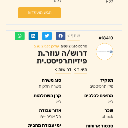
ללא
ללא
הגש מועמדות
שתף >
#18410
עודכן לפני 2 שנים
פורסם לפני 2 שנים
דרוש/ה עוזר.ת
פיזיותרפיסט.ית
תיאור >
דרישות >
תפקיד
סוג משרה
פיזיותרפיסטים
משרה חלקית
מתאים לכלבים
קרן השתלמות
לא
לא
שכר
אזור עבודה
check
תל אביב -יפו
ימי עבודה מהבית
סבסוד ארוחות