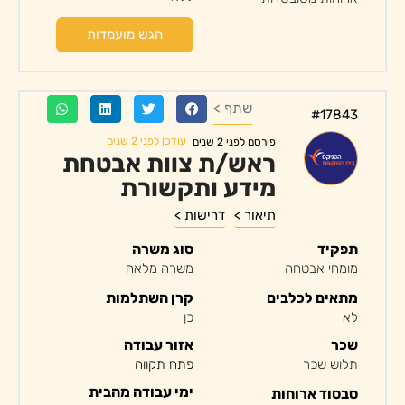
הגש מועמדות
שתף >
#17843
עודכן לפני 2 שנים
פורסם לפני 2 שנים
ראש/ת צוות אבטחת
מידע ותקשורת
תיאור >
דרישות >
תפקיד
סוג משרה
מומחי אבטחה
משרה מלאה
מתאים לכלבים
קרן השתלמות
לא
כן
שכר
אזור עבודה
תלוש שכר
פתח תקווה
ימי עבודה מהבית
סבסוד ארוחות