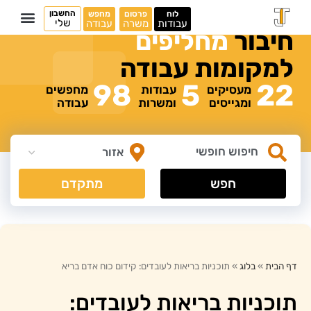
החשבון
לוח
פרסום
מחפש
שלי
עבודות
משרה
עבודה
חיבור
מ
ח
ל
י
פ
י
ם
למקומות
עבודה
98
5
22
מעסיקים
עבודות
מחפשים
ומגייסים
ומשרות
עבודה
חפש
מתקדם
דף הבית
»
בלוג
»
תוכניות בריאות לעובדים: קידום כוח אדם בריא
תוכניות בריאות לעובדים: