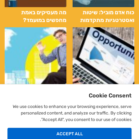
כוח אדם מוביל: שיטות
מה מעסיקים באמת
ואסטרטגיות מתקדמות
מחפשים במועמד?
לגיוס עובדים דרך שירותי
כוח
Cookie Consent
We use cookies to enhance your browsing experience, serve
personalized content, and analyze our traffic. By clicking
"Accept All", you consent to our use of cookies.
שטח חדש: כיצד למצוא
הצלחה בעבודה: כוח אדם
השראה והזדמנויות עבודה
ואיך יכול לשפר את חוויית
ACCEPT ALL