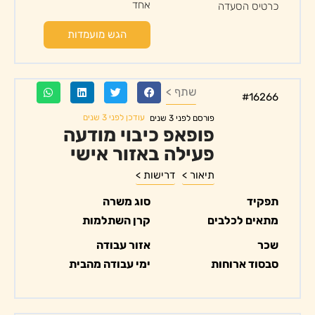
אחד
כרטיס הסעדה
הגש מועמדות
שתף >
#16266
עודכן לפני 3 שנים
פורסם לפני 3 שנים
פופאפ כיבוי מודעה
פעילה באזור אישי
תיאור >
דרישות >
תפקיד
סוג משרה
מתאים לכלבים
קרן השתלמות
שכר
אזור עבודה
סבסוד ארוחות
ימי עבודה מהבית