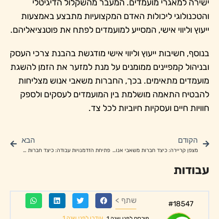
ישירה למאגרי מועמדים. המעבר מהשקלול הדיגיטלי
והטכנולוגי ליכולות האדם המקצועיות מתבצע באמצעות
ייעוץ וליווי אישי, המסייע למועמדים לפתח את פוטנציאליהם.
בנוסף, חשיבות ייעוץ וליווי אישי מודגשת בהבנת צרכי העסק
ובניהול קמפיינים ממומנים על מנת למזער את הזמן להשגת
מועמדים מתאימים. בכך, החברות משאבי אנוש מצליחות
להבטיח התאמה מושלמת בין המועמדים לעסקים ולספק
חוויות חיים ועסקיות חיוביות לכל צד.
הקודם
הבא
מצפן קריירה: כיצד חברות משאבי אנוש מדריכות אותך לעבודה האידיאלית שלך
פתיחת הזדמנויות עבודה: כיצד חברות משאבי אנוש פותחות דלתות
עבודות
שתף >
#18547
עודכן לפני שנה 1
פורסם לפני שנה 1