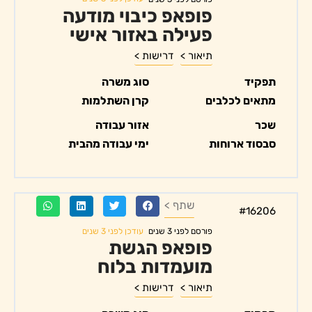
פופאפ כיבוי מודעה
פעילה באזור אישי
תיאור >
דרישות >
תפקיד
סוג משרה
מתאים לכלבים
קרן השתלמות
שכר
אזור עבודה
סבסוד ארוחות
ימי עבודה מהבית
שתף >
#16206
עודכן לפני 3 שנים
פורסם לפני 3 שנים
פופאפ הגשת
מועמדות בלוח
תיאור >
דרישות >