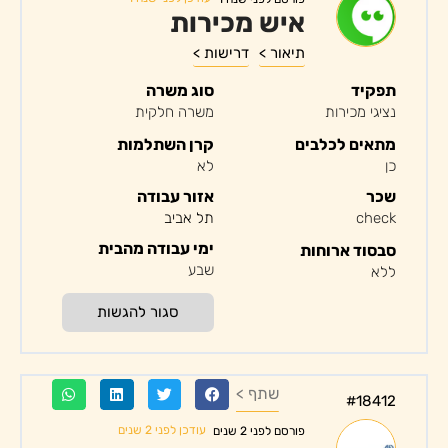
איש מכירות
תיאור >
דרישות >
תפקיד
סוג משרה
נציגי מכירות
משרה חלקית
מתאים לכלבים
קרן השתלמות
כן
לא
שכר
אזור עבודה
check
תל אביב
ימי עבודה מהבית
סבסוד ארוחות
שבע
ללא
סגור להגשות
שתף >
#18412
עודכן לפני 2 שנים
פורסם לפני 2 שנים