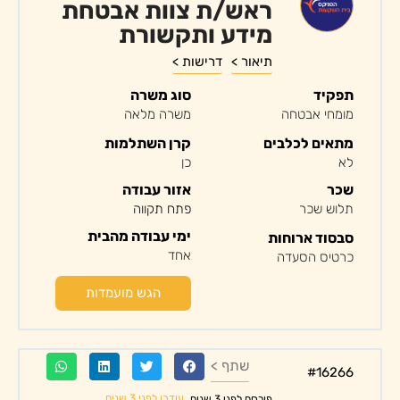
ראש/ת צוות אבטחת
מידע ותקשורת
תיאור >
דרישות >
תפקיד
סוג משרה
מומחי אבטחה
משרה מלאה
מתאים לכלבים
קרן השתלמות
לא
כן
שכר
אזור עבודה
תלוש שכר
פתח תקווה
ימי עבודה מהבית
סבסוד ארוחות
אחד
כרטיס הסעדה
הגש מועמדות
שתף >
#16266
עודכן לפני 3 שנים
פורסם לפני 3 שנים