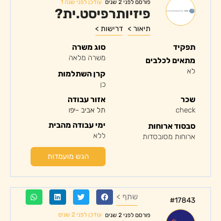
עודכן לפני שנה 1
פורסם לפני 2 שנים
פיזיותרפיסט.ית?
תיאור >
דרישות >
תפקיד
סוג משרה
משרה מלאה
מתאים לכלבים
לא
קרן השתלמות
כן
שכר
אזור עבודה
check
תל אביב -יפו
ימי עבודה מהבית
סבסוד ארוחות
ללא
ארוחות מסובסדות
הגש מועמדות
שתף >
#17843
עודכן לפני 2 שנים
פורסם לפני 2 שנים