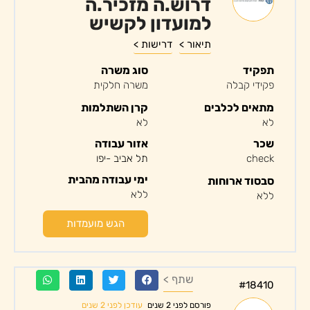
דרוש.ה מזכיר.ה
למועדון לקשיש
תיאור >
דרישות >
תפקיד
סוג משרה
פקידי קבלה
משרה חלקית
מתאים לכלבים
קרן השתלמות
לא
לא
שכר
אזור עבודה
check
תל אביב -יפו
ימי עבודה מהבית
סבסוד ארוחות
ללא
ללא
הגש מועמדות
שתף >
#18410
עודכן לפני 2 שנים
פורסם לפני 2 שנים