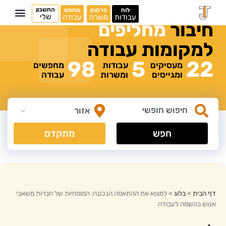
החשבון
לוח
פרסום
מחפש
שלי
עבודות
משרה
עבודה
חיבור
מ
ח
ל
י
פ
י
ם
למקומות
עבודה
98
5
22
מעסיקים
עבודות
מחפשים
ומגייסים
ומשרות
עבודה
חפש
מתקדם
דף הבית
»
בלוג
»
למצוא את ההתאמה הנכונה: המומחיות של חברות משאבי
אנוש בהשמה לעבודה