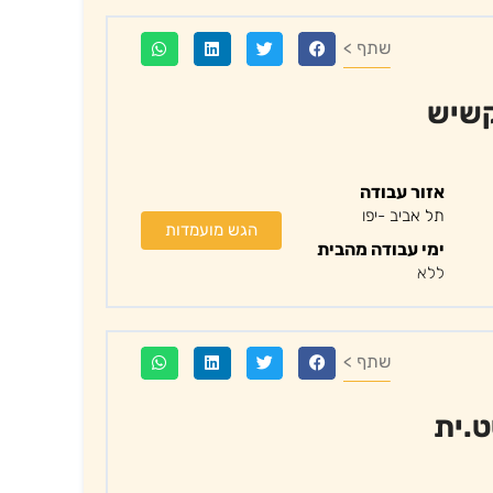
שתף >
קשיש
אזור עבודה
תל אביב -יפו
הגש מועמדות
ימי עבודה מהבית
ללא
שתף >
ט.ית