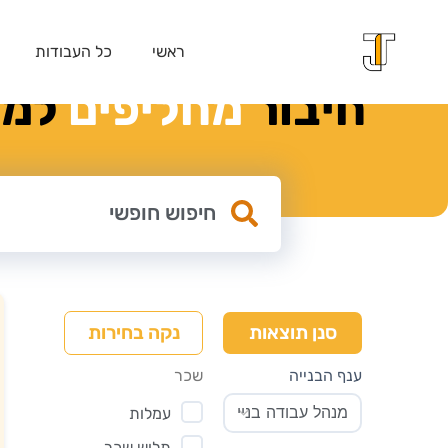
ראשי
כל העבודות
חיבור
מ
ח
ל
י
פ
י
ם
למק
נקה בחירות
סנן תוצאות
ענף הבנייה
שכר
עמלות
תלוש שכר