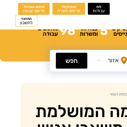
לוח
מעסיקים?
מחפש עבודה?
עבודות
פרסום משרה
הרשם עכשיו
התחבר
לחשבון
98
5
סיקים
עבודות
מחפשים
ייסים
ומשרות
עבודה
חפש
לות לעזור
ה המושלמת