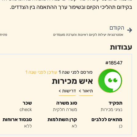
בקידום תהליכי הקיום ובשיפור ערך ההתאמה בין הצדדים.
הקודם
אסטרטגיות יעילות לקיום ראיונות והערכת מועמדים
פתיחת
עבודות
#18547
פורסם לפני שנה 1
עודכן לפני שנה 1
איש מכירות
תיאור >
דרישות >
תפקיד
סוג משרה
שכר
נציגי מכירות
משרה חלקית
check
מתאים לכלבים
קרן השתלמות
סבסוד ארוחות
כן
לא
ללא