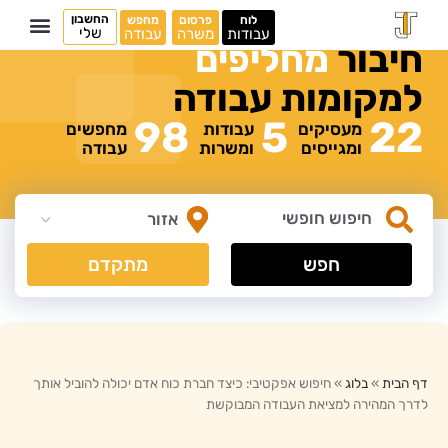
החשבון
לוח
פרסום
מחפש
שלי
עבודות
משרה
עבודה
חיבור
מ
ח
ל
י
פ
י
ם
למקומות
עבודה
98
5
22
מעסיקים
עבודות
מחפשים
ומגייסים
ומשרות
עבודה
חפש
מתקדם
דף הבית
»
בלוג
»
חיפוש אפקטיבי: כיצד חברת כוח אדם יכולה להוביל אותך
לדרך המהירה למציאת העבודה המבוקשת