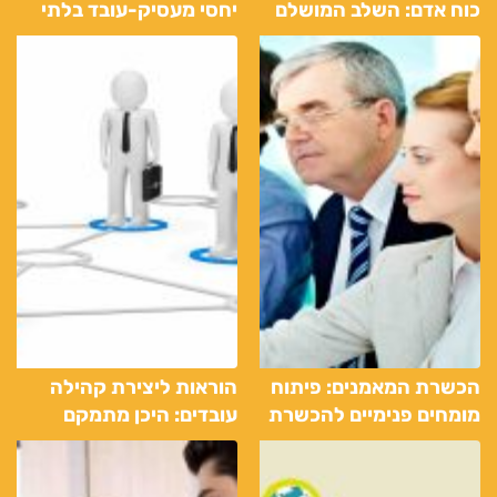
כוח אדם: השלב המושלם
יחסי מעסיק-עובד בלתי
למציאת העבודה הבאה
רשמיים
שלך
הכשרת המאמנים: פיתוח
הוראות ליצירת קהילה
מומחים פנימיים להכשרת
עובדים: היכן מתמקם
עובדים
הקשר בין עובדים
ומעסיקים