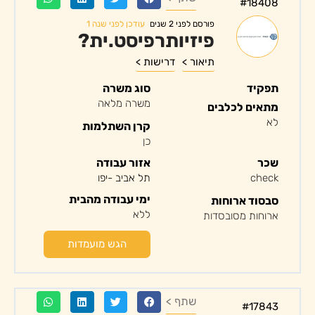
#18408
עודכן לפני שנה 1
פורסם לפני 2 שנים
פיזיותרפיסט.ית?
תיאור >
דרישות >
תפקיד
סוג משרה
משרה מלאה
מתאים לכלבים
לא
קרן השתלמות
כן
שכר
אזור עבודה
check
תל אביב -יפו
ימי עבודה מהבית
סבסוד ארוחות
ללא
ארוחות מסובסדות
הגש מועמדות
שתף >
#17843