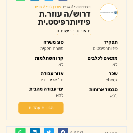
עודכן לפני 2 שנים
פורסם לפני 2 שנים
דרוש/ה עוזר.ת
פיזיותרפיסט.ית
תיאור >
דרישות >
תפקיד
סוג משרה
פיזיותרפיסטים
משרה חלקית
מתאים לכלבים
קרן השתלמות
לא
לא
שכר
אזור עבודה
check
תל אביב -יפו
ימי עבודה מהבית
סבסוד ארוחות
ללא
ללא
הגש מועמדות
שתף >