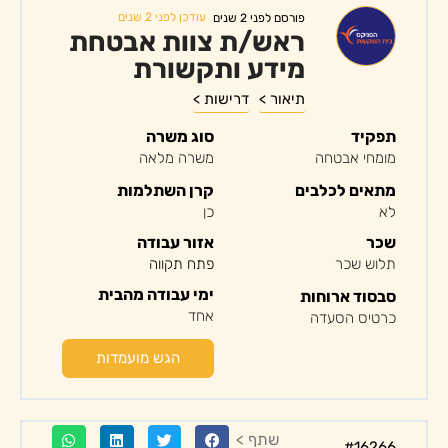
עודכן לפני 2 שנים
פורסם לפני 2 שנים
ראש/ת צוות אבטחת
מידע ותקשורת
תיאור >
דרישות >
תפקיד
סוג משרה
מומחי אבטחה
משרה מלאה
מתאים לכלבים
קרן השתלמות
לא
כן
שכר
אזור עבודה
תלוש שכר
פתח תקווה
ימי עבודה מהבית
סבסוד ארוחות
אחד
כרטיס הסעדה
הגש מועמדות
שתף >
#16266