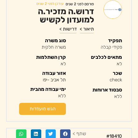
עודכן לפני 2 שנים
פורסם לפני 2 שנים
דרוש.ה מזכיר.ה
למועדון לקשיש
תיאור >
דרישות >
תפקיד
סוג משרה
פקידי קבלה
משרה חלקית
מתאים לכלבים
קרן השתלמות
לא
לא
שכר
אזור עבודה
check
תל אביב -יפו
ימי עבודה מהבית
סבסוד ארוחות
ללא
ללא
הגש מועמדות
שתף >
#18410