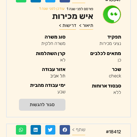
עודכן לפני שנה 1
פורסם לפני שנה 1
איש מכירות
תיאור >
דרישות >
תפקיד
סוג משרה
נציגי מכירות
משרה חלקית
מתאים לכלבים
קרן השתלמות
כן
לא
שכר
אזור עבודה
check
תל אביב
ימי עבודה מהבית
סבסוד ארוחות
שבע
ללא
סגור להגשות
שתף >
#18412