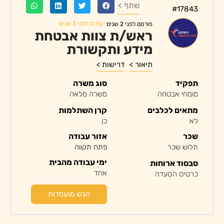
שתף >
#17843
עודכן לפני 2 שנים
פורסם לפני 2 שנים
ראש/ת צוות אבטחת
מידע ותקשורת
תיאור >
דרישות >
תפקיד
סוג משרה
מומחי אבטחה
משרה מלאה
מתאים לכלבים
קרן השתלמות
לא
כן
שכר
אזור עבודה
תלוש שכר
פתח תקווה
ימי עבודה מהבית
סבסוד ארוחות
אחד
כרטיס הסעדה
הגש מועמדות