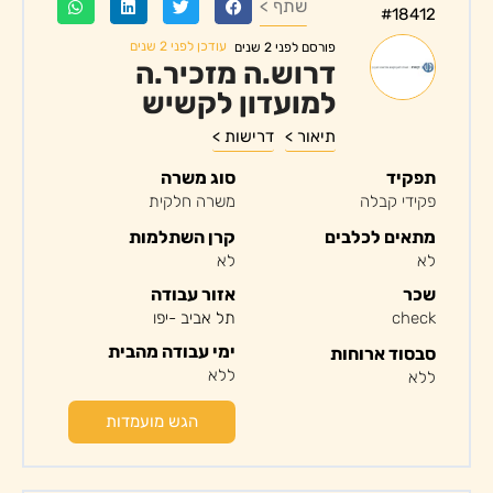
שתף >
#18412
עודכן לפני 2 שנים
פורסם לפני 2 שנים
דרוש.ה מזכיר.ה
למועדון לקשיש
תיאור >
דרישות >
תפקיד
סוג משרה
פקידי קבלה
משרה חלקית
מתאים לכלבים
קרן השתלמות
לא
לא
שכר
אזור עבודה
check
תל אביב -יפו
ימי עבודה מהבית
סבסוד ארוחות
ללא
ללא
הגש מועמדות