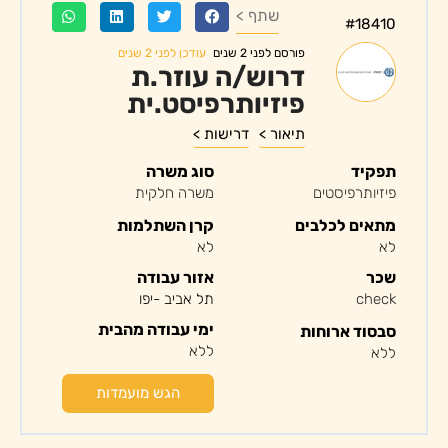
שתף >
#18410
עודכן לפני 2 שנים
פורסם לפני 2 שנים
דרוש/ה עוזר.ת
פיזיותרפיסט.ית
תיאור >
דרישות >
תפקיד
סוג משרה
פיזיותרפיסטים
משרה חלקית
מתאים לכלבים
קרן השתלמות
לא
לא
שכר
אזור עבודה
check
תל אביב -יפו
ימי עבודה מהבית
סבסוד ארוחות
ללא
ללא
הגש מועמדות