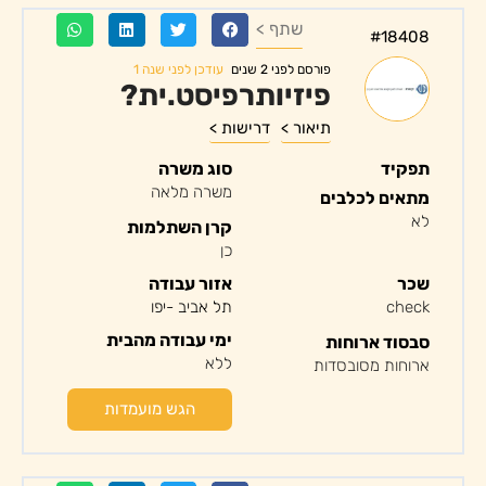
שתף >
#18408
עודכן לפני שנה 1
פורסם לפני 2 שנים
פיזיותרפיסט.ית?
תיאור >
דרישות >
תפקיד
סוג משרה
משרה מלאה
מתאים לכלבים
לא
קרן השתלמות
כן
שכר
אזור עבודה
check
תל אביב -יפו
ימי עבודה מהבית
סבסוד ארוחות
ללא
ארוחות מסובסדות
הגש מועמדות