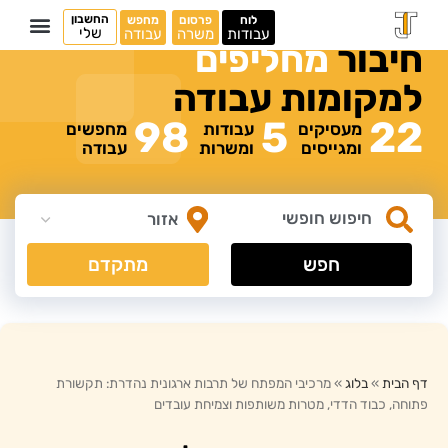
החשבון
לוח
פרסום
מחפש
שלי
עבודות
משרה
עבודה
חיבור
מ
ח
ל
י
פ
י
ם
למקומות
עבודה
98
5
22
מעסיקים
עבודות
מחפשים
ומגייסים
ומשרות
עבודה
חפש
מתקדם
דף הבית
»
בלוג
»
מרכיבי המפתח של תרבות ארגונית נהדרת: תקשורת
פתוחה, כבוד הדדי, מטרות משותפות וצמיחת עובדים