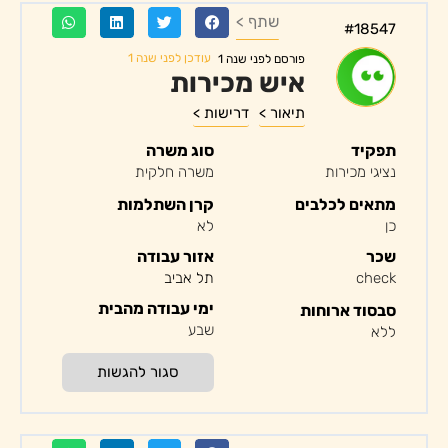
שתף >
#18547
עודכן לפני שנה 1
פורסם לפני שנה 1
איש מכירות
תיאור >
דרישות >
תפקיד
סוג משרה
נציגי מכירות
משרה חלקית
מתאים לכלבים
קרן השתלמות
כן
לא
שכר
אזור עבודה
check
תל אביב
ימי עבודה מהבית
סבסוד ארוחות
שבע
ללא
סגור להגשות