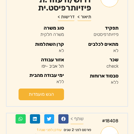
פיזיותרפיסט.ית
תיאור >
דרישות >
תפקיד
סוג משרה
פיזיותרפיסטים
משרה חלקית
מתאים לכלבים
קרן השתלמות
לא
לא
שכר
אזור עבודה
check
תל אביב -יפו
ימי עבודה מהבית
סבסוד ארוחות
ללא
ללא
הגש מועמדות
שתף >
#18408
עודכן לפני שנה 1
פורסם לפני 2 שנים