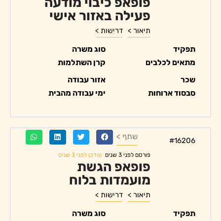
פופאפ כיבוי מודעה
פעילה באזור אישי
תיאור >
דרישות >
תפקיד
סוג משרה
מתאים לכלבים
קרן השתלמות
שכר
אזור עבודה
סבסוד ארוחות
ימי עבודה מהבית
שתף >
#16206
עודכן לפני 3 שנים
פורסם לפני 3 שנים
פופאפ הגשת
מועמדות בלוח
תיאור >
דרישות >
תפקיד
סוג משרה