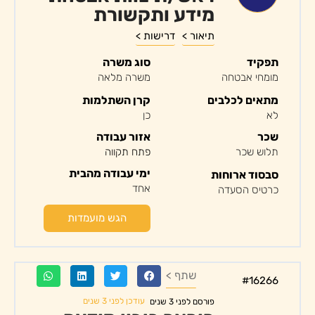
מידע ותקשורת
תיאור >
דרישות >
תפקיד
סוג משרה
מומחי אבטחה
משרה מלאה
מתאים לכלבים
קרן השתלמות
לא
כן
שכר
אזור עבודה
תלוש שכר
פתח תקווה
ימי עבודה מהבית
סבסוד ארוחות
אחד
כרטיס הסעדה
הגש מועמדות
שתף >
#16266
עודכן לפני 3 שנים
פורסם לפני 3 שנים