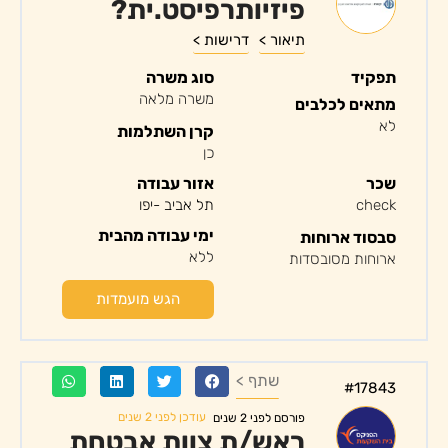
פיזיותרפיסט.ית?
תיאור >
דרישות >
תפקיד
סוג משרה
משרה מלאה
מתאים לכלבים
לא
קרן השתלמות
כן
שכר
אזור עבודה
check
תל אביב -יפו
ימי עבודה מהבית
סבסוד ארוחות
ללא
ארוחות מסובסדות
הגש מועמדות
שתף >
#17843
עודכן לפני 2 שנים
פורסם לפני 2 שנים
ראש/ת צוות אבטחת