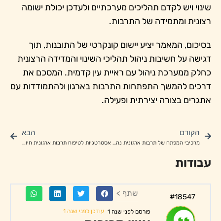
שינוי ויש לקדם תהליכים מערכתיים ולעדכן יכולת ישומה
רצונית ומתמידה של התרבות.
בסיכום, המאמר יציע יישום קונקרטי של התובנות, תוך
דגישה על חשיבות ניהול תהליכי השינוי והמדידה הרצונית
כחלק ממערכת ניהול עם ראיית עין קדמית. המסכם את
דרכים להמשך התפתחות התרבות בארגון ולהתמודדות עם
אתגרים בצורה יצירתית ופעילה.
הקודם
הבא
מרכיבי המפתח של תרבות ארגונית נהדרת: תקשורת פתוחה, כבוד הדדי, מטרות משותפות וצמיחת עובדים
אסטרטגיות לטיפוח תרבות ארגונית חיובית של חדשנות ויצירתיות
עבודות
שתף >
#18547
עודכן לפני שנה 1
פורסם לפני שנה 1