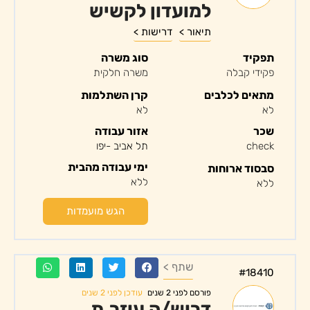
למועדון לקשיש
תיאור >
דרישות >
תפקיד
סוג משרה
פקידי קבלה
משרה חלקית
מתאים לכלבים
קרן השתלמות
לא
לא
שכר
אזור עבודה
check
תל אביב -יפו
ימי עבודה מהבית
סבסוד ארוחות
ללא
ללא
הגש מועמדות
שתף >
#18410
עודכן לפני 2 שנים
פורסם לפני 2 שנים
דרוש/ה עוזר.ת