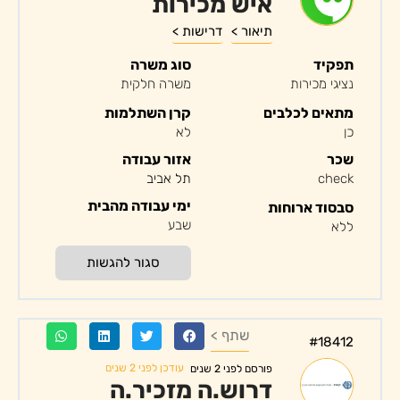
איש מכירות
תיאור >
דרישות >
תפקיד
סוג משרה
נציגי מכירות
משרה חלקית
מתאים לכלבים
קרן השתלמות
כן
לא
שכר
אזור עבודה
check
תל אביב
ימי עבודה מהבית
סבסוד ארוחות
שבע
ללא
סגור להגשות
שתף >
#18412
עודכן לפני 2 שנים
פורסם לפני 2 שנים
דרוש.ה מזכיר.ה