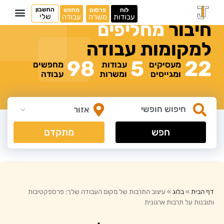
החשבון
לוח
פרסום
מחפש
שלי
עבודות
משרה
עבודה
חיבור
מ
ח
ל
י
פ
י
ם
למקומות
עבודה
98
5
22
מעסיקים
עבודות
מחפשים
ומגייסים
ומשרות
עבודה
חפש
מתקדם
דף הבית
»
בלוג
»
עיצוב התרבות של מקום העבודה שלך: פרספקטיבות
ותובנות על תרבות ארגונית