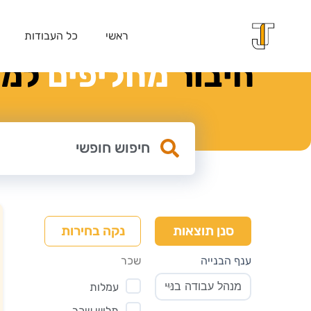
ראשי
כל העבודות
חיבור
מ
ח
ל
י
פ
י
ם
למק
נקה בחירות
סנן תוצאות
ענף הבנייה
שכר
עמלות
תלוש שכר