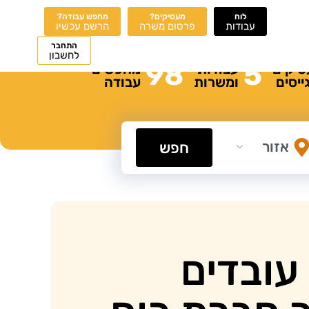
לוח
מעסיקים?
מחפש עבודה?
עבודות
פרסום משרה
הרשם עכשיו
התחבר
לחשבון
98
5
סיקים
עבודות
מחפשים
ייסים
ומשרות
עבודה
חפש
עובדים