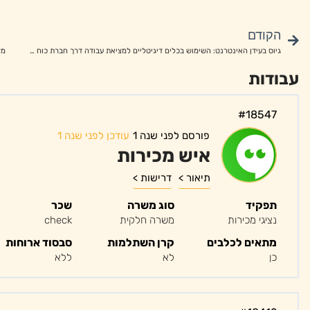
הקודם
גיוס בעידן האינטרנט: השימוש בכלים דיגיטליים למציאת עבודה דרך חברת כוח אדם
מצ
עבודות
#18547
פורסם לפני שנה 1
עודכן לפני שנה 1
איש מכירות
תיאור >
דרישות >
תפקיד
סוג משרה
שכר
נציגי מכירות
משרה חלקית
check
מתאים לכלבים
קרן השתלמות
סבסוד ארוחות
כן
לא
ללא