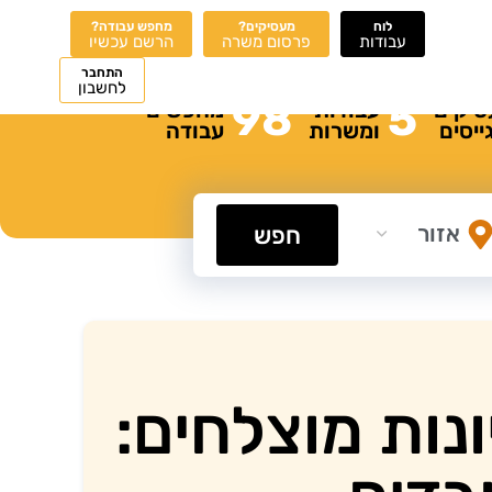
לוח
מעסיקים?
מחפש עבודה?
עבודות
פרסום משרה
הרשם עכשיו
התחבר
לחשבון
98
5
סיקים
עבודות
מחפשים
ייסים
ומשרות
עבודה
חפש
נות מוצלחים: