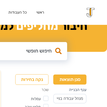
ראשי
כל העבודות
חיבור
מ
ח
ל
י
פ
י
ם
למק
נקה בחירות
סנן תוצאות
ענף הבנייה
שכר
עמלות
תלוש שכר