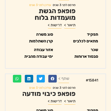
עודכן לפני 3 שנים
פורסם לפני 3 שנים
פופאפ הגשת
מועמדות בלוח
תיאור >
דרישות >
תפקיד
סוג משרה
מתאים לכלבים
קרן השתלמות
שכר
אזור עבודה
סבסוד ארוחות
ימי עבודה מהבית
שתף >
#15841
עודכן לפני 3 שנים
פורסם לפני 3 שנים
פופאפ כיבוי מודעה
תיאור >
דרישות >
תפקיד
סוג משרה