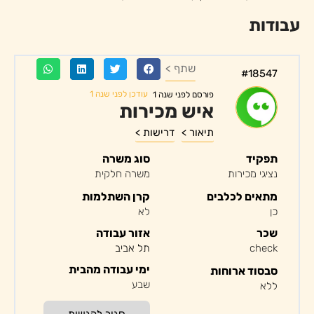
עבודות
שתף >
#18547
עודכן לפני שנה 1
פורסם לפני שנה 1
איש מכירות
תיאור >
דרישות >
תפקיד
סוג משרה
נציגי מכירות
משרה חלקית
מתאים לכלבים
קרן השתלמות
כן
לא
שכר
אזור עבודה
check
תל אביב
ימי עבודה מהבית
סבסוד ארוחות
שבע
ללא
סגור להגשות