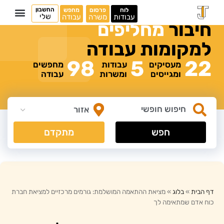
החשבון
לוח
פרסום
מחפש
שלי
עבודות
משרה
עבודה
חיבור
מ
ח
ל
י
פ
י
ם
למקומות
עבודה
98
5
22
מעסיקים
עבודות
מחפשים
ומגייסים
ומשרות
עבודה
חפש
מתקדם
דף הבית
»
בלוג
»
מציאת ההתאמה המושלמת: גורמים מרכזיים למציאת חברת
כוח אדם שמתאימה לך