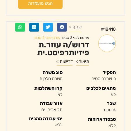
הגש מועמדות
שתף >
#18410
עודכן לפני 2 שנים
פורסם לפני 2 שנים
דרוש/ה עוזר.ת
פיזיותרפיסט.ית
תיאור >
דרישות >
תפקיד
סוג משרה
פיזיותרפיסטים
משרה חלקית
מתאים לכלבים
קרן השתלמות
לא
לא
שכר
אזור עבודה
check
תל אביב -יפו
ימי עבודה מהבית
סבסוד ארוחות
ללא
ללא