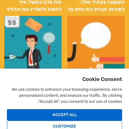
השקעה בעתיד שלך:
כוח אדם בפועל: איך
לשירות חברת כוח אדם על
להשיג ולשדרג את תהליך
מנת לגלות העבודה
הגיוס באמצעות שירותי
האידיאלית שלך
כוח אדם
Cookie Consent
We use cookies to enhance your browsing experience, serve
personalized content, and analyze our traffic. By clicking
"Accept All", you consent to our use of cookies.
סיבות מדוע כדאי
התנהלות ודרכי פעולה
להשתמש בחברת כוח
בחברת כח אדם והשמה
ACCEPT ALL
אדם והשמה
CUSTOMIZE