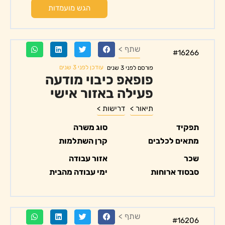
הגש מועמדות
שתף >
#16266
עודכן לפני 3 שנים
פורסם לפני 3 שנים
פופאפ כיבוי מודעה
פעילה באזור אישי
תיאור >
דרישות >
תפקיד
סוג משרה
מתאים לכלבים
קרן השתלמות
שכר
אזור עבודה
סבסוד ארוחות
ימי עבודה מהבית
שתף >
#16206