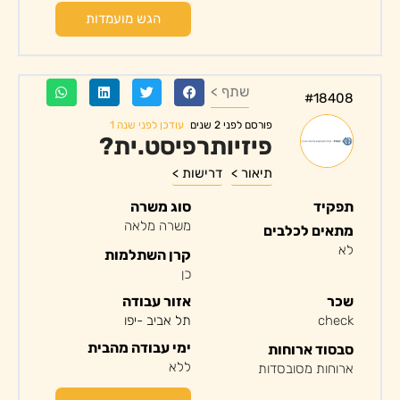
הגש מועמדות
שתף >
#18408
עודכן לפני שנה 1
פורסם לפני 2 שנים
פיזיותרפיסט.ית?
תיאור >
דרישות >
תפקיד
סוג משרה
משרה מלאה
מתאים לכלבים
לא
קרן השתלמות
כן
שכר
אזור עבודה
check
תל אביב -יפו
ימי עבודה מהבית
סבסוד ארוחות
ללא
ארוחות מסובסדות