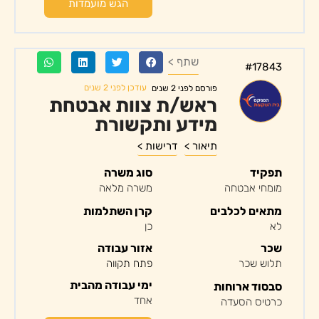
הגש מועמדות
שתף >
#17843
עודכן לפני 2 שנים
פורסם לפני 2 שנים
ראש/ת צוות אבטחת
מידע ותקשורת
תיאור >
דרישות >
תפקיד
סוג משרה
מומחי אבטחה
משרה מלאה
מתאים לכלבים
קרן השתלמות
לא
כן
שכר
אזור עבודה
תלוש שכר
פתח תקווה
ימי עבודה מהבית
סבסוד ארוחות
אחד
כרטיס הסעדה