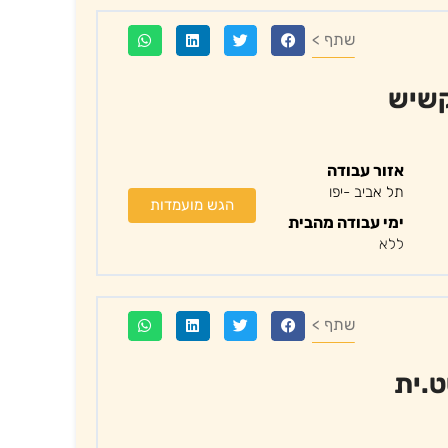
שתף >
קשיש
אזור עבודה
תל אביב -יפו
הגש מועמדות
ימי עבודה מהבית
ללא
שתף >
ט.ית