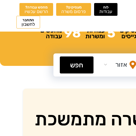
לוח
מעסיקים?
מחפש עבודה?
עבודות
פרסום משרה
הרשם עכשיו
התחבר
לחשבון
98
5
סיקים
עבודות
מחפשים
ייסים
ומשרות
עבודה
חפש
שרה מתמשכת