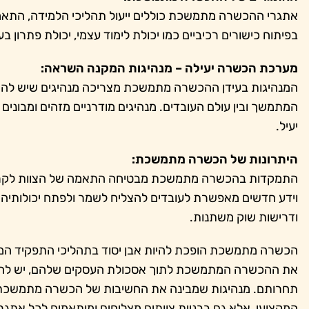
אתגרי ההכשרה מתמשכת כוללים ייעול תהליכי הלמידה, התאמ
בפיתוח כישורים רכיביים כמו יכולת לימוד עצמי, יכולת פתרון בעיו
מערכת הכשרה יעילה – מנהיגות המקנה השראה:
המנהיגות בעידן ההכשרה מתמשכת מצריכה מנהיגים שיש להם רא
המתמשך ובין עולם העובדים. מנהיגים מודרניים מזהים ומבונים 
יעיל.
היתרונות של הכשרה מתמשכת:
התמקדות בהכשרה מתמשכת מבטיחה התאמה של הצוות לקראת
וידע חדשים מאפשרת לעובדים להצליח לשמר ולפתח יכולותיהם
ודרישות שוק משתנות.
הכשרה מתמשכת הופכת להיות אבן יסוד בתהליכי התפקיד המש
את ההכשרה המתמשכת לתוך אסכולת העסקים שלהם, יש להם 
תחרותם. מנהיגות שמבינה את החשיבות של הכשרה מתמשכת 
המקצועי, אלא גם בבניית צוותים מצליחים ומותאמים לכל אתגר