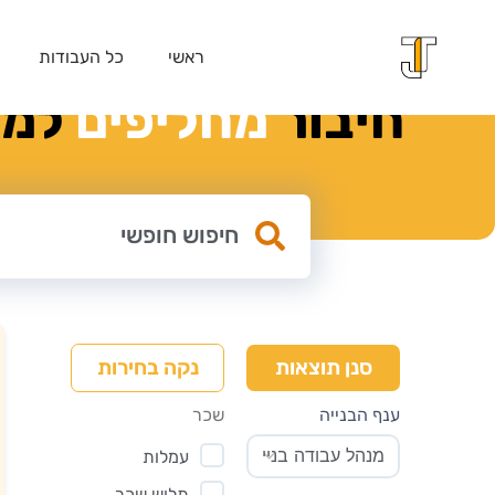
ראשי
כל העבודות
חיבור
מ
ח
ל
י
פ
י
ם
למק
נקה בחירות
סנן תוצאות
ענף הבנייה
שכר
עמלות
תלוש שכר