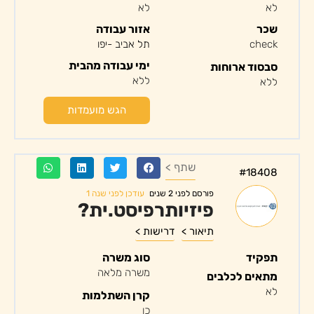
לא
לא
שכר
אזור עבודה
check
תל אביב -יפו
ימי עבודה מהבית
סבסוד ארוחות
ללא
ללא
הגש מועמדות
שתף >
#18408
עודכן לפני שנה 1
פורסם לפני 2 שנים
פיזיותרפיסט.ית?
תיאור >
דרישות >
תפקיד
סוג משרה
משרה מלאה
מתאים לכלבים
לא
קרן השתלמות
כן