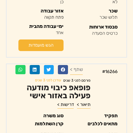
לא
כן
שכר
אזור עבודה
תלוש שכר
פתח תקווה
ימי עבודה מהבית
סבסוד ארוחות
אחד
כרטיס הסעדה
הגש מועמדות
שתף >
#16266
עודכן לפני 3 שנים
פורסם לפני 3 שנים
פופאפ כיבוי מודעה
פעילה באזור אישי
תיאור >
דרישות >
תפקיד
סוג משרה
מתאים לכלבים
קרן השתלמות