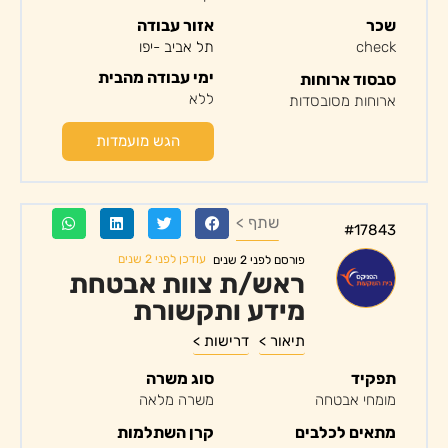
שכר
אזור עבודה
check
תל אביב -יפו
ימי עבודה מהבית
סבסוד ארוחות
ללא
ארוחות מסובסדות
הגש מועמדות
שתף >
#17843
עודכן לפני 2 שנים
פורסם לפני 2 שנים
ראש/ת צוות אבטחת
מידע ותקשורת
תיאור >
דרישות >
תפקיד
סוג משרה
מומחי אבטחה
משרה מלאה
מתאים לכלבים
קרן השתלמות