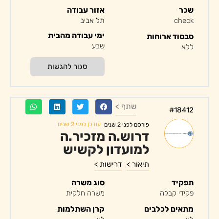
שכר
אזור עבודה
check
תל אביב
ימי עבודה מהבית
סבסוד ארוחות
שבע
ללא
סגור להגשות
שתף >
#18412
עודכן לפני 2 שנים
פורסם לפני 2 שנים
דרוש.ה מזכיר.ה
למועדון לקשיש
תיאור >
דרישות >
תפקיד
סוג משרה
פקידי קבלה
משרה חלקית
מתאים לכלבים
קרן השתלמות