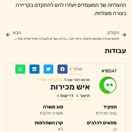
ההצלחה של המועמדים ויעזרו להם להתקדם בקריירה
בצורה מוצלחת.
הקודם
הבא
חיפוש עבודה מותאם אישית: כיצד חברות משאבי אנוש מתאימות את השירותים שלהן
בניית גשרים לעבודה האידיאלית שלך: חברות משאבי אנוש כשותפים
עבודות
שתף >
#18547
עודכן לפני שנה 1
פורסם לפני שנה 1
איש מכירות
תיאור >
דרישות >
תפקיד
סוג משרה
נציגי מכירות
משרה חלקית
מתאים לכלבים
קרן השתלמות
כן
לא