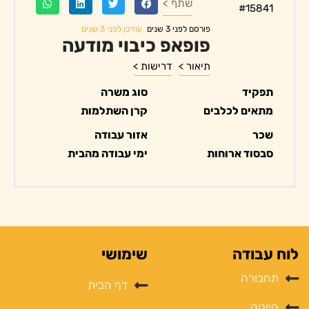
שתף >
#15841
עודכן לפני 3 שנים
פורסם לפני 3 שנים
פופאפ כיבוי מודעה
תיאור >
דרישות >
תפקיד
סוג משרה
מתאים לכלבים
קרן השתלמות
שכר
אזור עבודה
סבסוד ארוחות
ימי עבודה מהבית
לוח עבודה
שימושי
תחבורה
דף הבית
הייטק