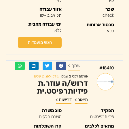
לא
לא
שכר
אזור עבודה
check
תל אביב -יפו
ימי עבודה מהבית
סבסוד ארוחות
ללא
ללא
הגש מועמדות
שתף >
#18410
עודכן לפני 2 שנים
פורסם לפני 2 שנים
דרוש/ה עוזר.ת
פיזיותרפיסט.ית
תיאור >
דרישות >
תפקיד
סוג משרה
פיזיותרפיסטים
משרה חלקית
מתאים לכלבים
קרן השתלמות