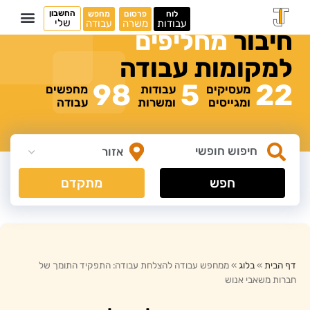
החשבון
לוח
פרסום
מחפש
שלי
עבודות
משרה
עבודה
חיבור
מ
ח
ל
י
פ
י
ם
למקומות
עבודה
98
5
22
מעסיקים
עבודות
מחפשים
ומגייסים
ומשרות
עבודה
חפש
מתקדם
דף הבית
»
בלוג
»
ממחפש עבודה להצלחת עבודה: התפקיד התומך של
חברות משאבי אנוש