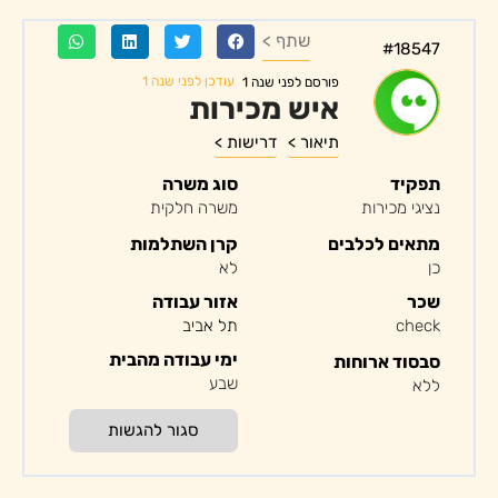
שתף >
#18547
עודכן לפני שנה 1
פורסם לפני שנה 1
איש מכירות
תיאור >
דרישות >
תפקיד
סוג משרה
נציגי מכירות
משרה חלקית
מתאים לכלבים
קרן השתלמות
כן
לא
שכר
אזור עבודה
check
תל אביב
ימי עבודה מהבית
סבסוד ארוחות
שבע
ללא
סגור להגשות