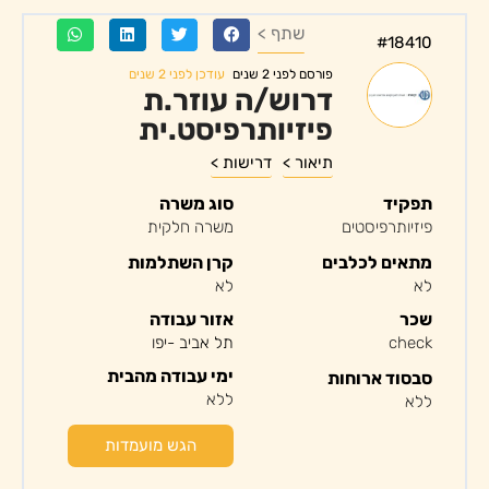
שתף >
#18410
עודכן לפני 2 שנים
פורסם לפני 2 שנים
דרוש/ה עוזר.ת
פיזיותרפיסט.ית
תיאור >
דרישות >
תפקיד
סוג משרה
פיזיותרפיסטים
משרה חלקית
מתאים לכלבים
קרן השתלמות
לא
לא
שכר
אזור עבודה
check
תל אביב -יפו
ימי עבודה מהבית
סבסוד ארוחות
ללא
ללא
הגש מועמדות