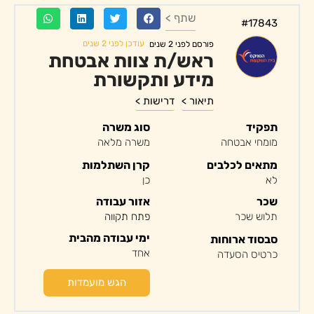
שתף >
#17843
עודכן לפני 2 שנים
פורסם לפני 2 שנים
ראש/ת צוות אבטחת
מידע ותקשורת
תיאור >
דרישות >
תפקיד
סוג משרה
מומחי אבטחה
משרה מלאה
מתאים לכלבים
קרן השתלמות
לא
כן
שכר
אזור עבודה
תלוש שכר
פתח תקווה
ימי עבודה מהבית
סבסוד ארוחות
אחד
כרטיס הסעדה
הגש מועמדות