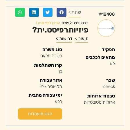
שתף >
#18408
עודכן לפני שנה 1
פורסם לפני 2 שנים
פיזיותרפיסט.ית?
תיאור >
דרישות >
תפקיד
סוג משרה
משרה מלאה
מתאים לכלבים
לא
קרן השתלמות
כן
שכר
אזור עבודה
check
תל אביב -יפו
ימי עבודה מהבית
סבסוד ארוחות
ללא
ארוחות מסובסדות
הגש מועמדות