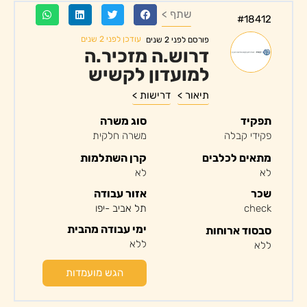
שתף >
#18412
עודכן לפני 2 שנים
פורסם לפני 2 שנים
דרוש.ה מזכיר.ה
למועדון לקשיש
תיאור >
דרישות >
תפקיד
סוג משרה
פקידי קבלה
משרה חלקית
מתאים לכלבים
קרן השתלמות
לא
לא
שכר
אזור עבודה
check
תל אביב -יפו
ימי עבודה מהבית
סבסוד ארוחות
ללא
ללא
הגש מועמדות