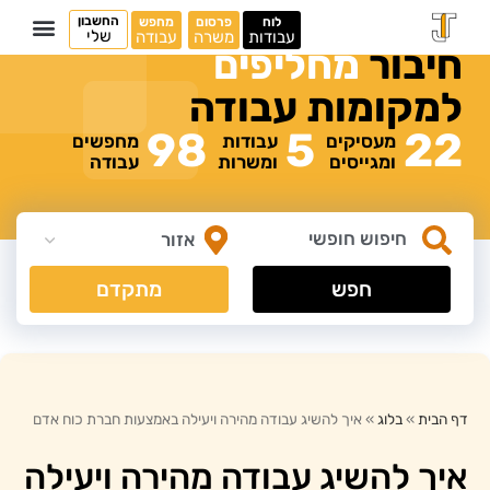
החשבון
לוח
פרסום
מחפש
שלי
עבודות
משרה
עבודה
חיבור
מ
ח
ל
י
פ
י
ם
למקומות
עבודה
98
5
22
מעסיקים
עבודות
מחפשים
ומגייסים
ומשרות
עבודה
חפש
מתקדם
דף הבית
»
בלוג
»
איך להשיג עבודה מהירה ויעילה באמצעות חברת כוח אדם
איך להשיג עבודה מהירה ויעילה