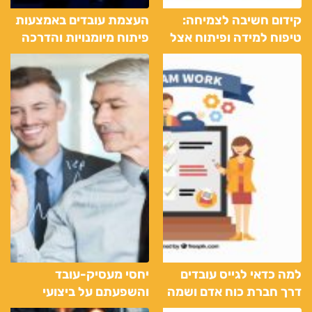
קידום חשיבה לצמיחה:
העצמת עובדים באמצעות
טיפוח למידה ופיתוח אצל
פיתוח מיומנויות והדרכה
עובדים
למה כדאי לגייס עובדים
יחסי מעסיק-עובד
דרך חברת כוח אדם ושמה
והשפעתם על ביצועי
איכותית?
העסק