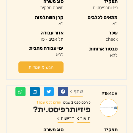
תפקיד
סוג משרה
פיזיותרפיסטים
משרה חלקית
מתאים לכלבים
קרן השתלמות
לא
לא
שכר
אזור עבודה
check
תל אביב -יפו
ימי עבודה מהבית
סבסוד ארוחות
ללא
ללא
הגש מועמדות
שתף >
#18408
עודכן לפני שנה 1
פורסם לפני 2 שנים
פיזיותרפיסט.ית?
תיאור >
דרישות >
תפקיד
סוג משרה