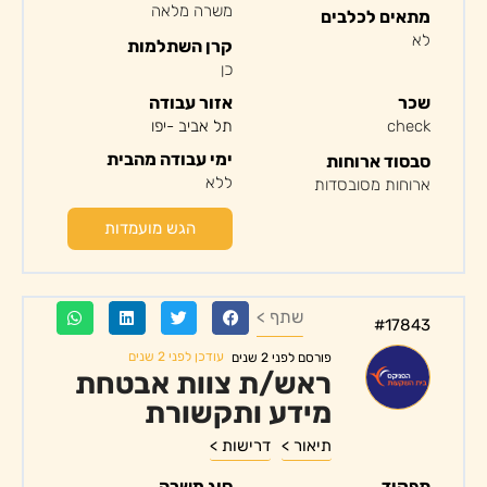
משרה מלאה
מתאים לכלבים
לא
קרן השתלמות
כן
שכר
אזור עבודה
check
תל אביב -יפו
ימי עבודה מהבית
סבסוד ארוחות
ללא
ארוחות מסובסדות
הגש מועמדות
שתף >
#17843
עודכן לפני 2 שנים
פורסם לפני 2 שנים
ראש/ת צוות אבטחת
מידע ותקשורת
תיאור >
דרישות >
תפקיד
סוג משרה