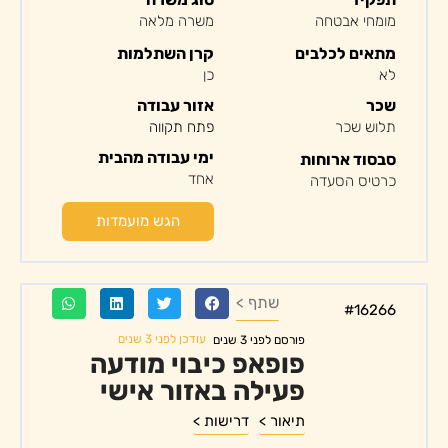
מומחי אבטחה
משרה מלאה
מתאים לכלבים
קרן השתלמות
לא
כן
שכר
אזור עבודה
תלוש שכר
פתח תקווה
ימי עבודה מהבית
סבסוד ארוחות
אחד
כרטיס הסעדה
הגש מועמדות
שתף >
#16266
עודכן לפני 3 שנים
פורסם לפני 3 שנים
פופאפ כיבוי מודעה
פעילה באזור אישי
תיאור >
דרישות >