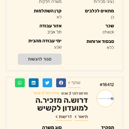
נציגי מכירות
משרה חלקית
מתאים לכלבים
קרן השתלמות
כן
לא
שכר
אזור עבודה
check
תל אביב
ימי עבודה מהבית
סבסוד ארוחות
שבע
ללא
סגור להגשות
שתף >
#18412
עודכן לפני 2 שנים
פורסם לפני 2 שנים
דרוש.ה מזכיר.ה
למועדון לקשיש
תיאור >
דרישות >
תפקיד
סוג משרה