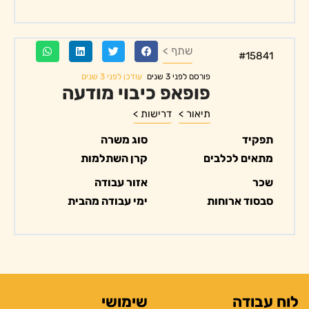
שתף >
#15841
עודכן לפני 3 שנים
פורסם לפני 3 שנים
פופאפ כיבוי מודעה
תיאור >
דרישות >
תפקיד
סוג משרה
מתאים לכלבים
קרן השתלמות
שכר
אזור עבודה
סבסוד ארוחות
ימי עבודה מהבית
לוח עבודה
שימושי