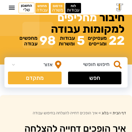
החשבון
לוח
פרסום
מחפש
שלי
עבודות
משרה
עבודה
חיבור
מ
ח
ל
י
פ
י
ם
למקומות
עבודה
98
5
22
מעסיקים
עבודות
מחפשים
ומגייסים
ומשרות
עבודה
חפש
מתקדם
דף הבית
»
בלוג
»
איך הופכים דחייה להצלחה בחיפוש עבודה
איך הופכים דחייה להצלחה