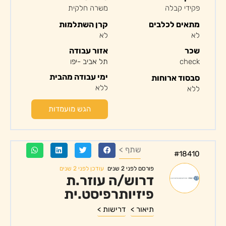
פקידי קבלה
משרה חלקית
מתאים לכלבים
קרן השתלמות
לא
לא
שכר
אזור עבודה
check
תל אביב -יפו
ימי עבודה מהבית
סבסוד ארוחות
ללא
ללא
הגש מועמדות
שתף >
#18410
עודכן לפני 2 שנים
פורסם לפני 2 שנים
דרוש/ה עוזר.ת
פיזיותרפיסט.ית
תיאור >
דרישות >