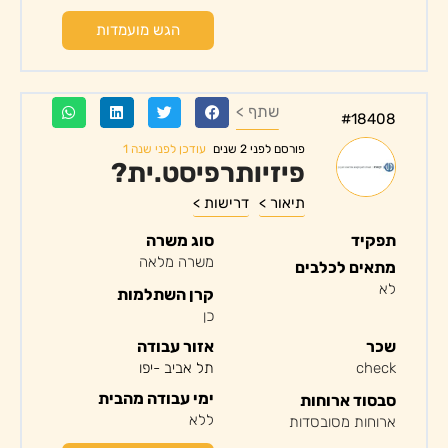
הגש מועמדות
שתף >
#18408
עודכן לפני שנה 1
פורסם לפני 2 שנים
פיזיותרפיסט.ית?
תיאור >
דרישות >
תפקיד
סוג משרה
משרה מלאה
מתאים לכלבים
לא
קרן השתלמות
כן
שכר
אזור עבודה
check
תל אביב -יפו
ימי עבודה מהבית
סבסוד ארוחות
ללא
ארוחות מסובסדות