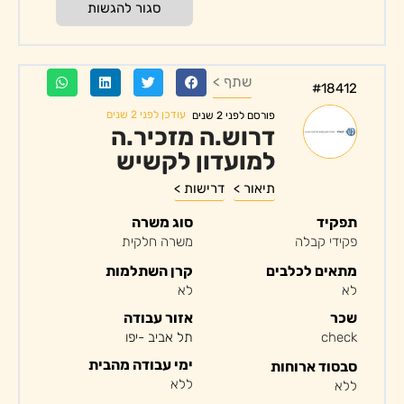
סגור להגשות
שתף >
#18412
עודכן לפני 2 שנים
פורסם לפני 2 שנים
דרוש.ה מזכיר.ה
למועדון לקשיש
תיאור >
דרישות >
תפקיד
סוג משרה
פקידי קבלה
משרה חלקית
מתאים לכלבים
קרן השתלמות
לא
לא
שכר
אזור עבודה
check
תל אביב -יפו
ימי עבודה מהבית
סבסוד ארוחות
ללא
ללא