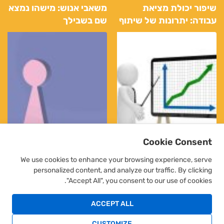
שיפור יכולת מציאת
משאבי אנוש: מישהו נמצא
עבודה: יתרונות של שיתוף
שם בשבילך
פעולה עם חברת השמה
מומחית
Cookie Consent
We use cookies to enhance your browsing experience, serve
personalized content, and analyze our traffic. By clicking
"Accept All", you consent to our use of cookies.
צמיחה בקריירה פשוטה:
המפתחות לדלת הבאה:
הגישה התומכת של
כיצד חברת כוח אדם יכולה
ACCEPT ALL
חברות משאבי אנוש
לסייע לך לפתוח את
CUSTOMIZE