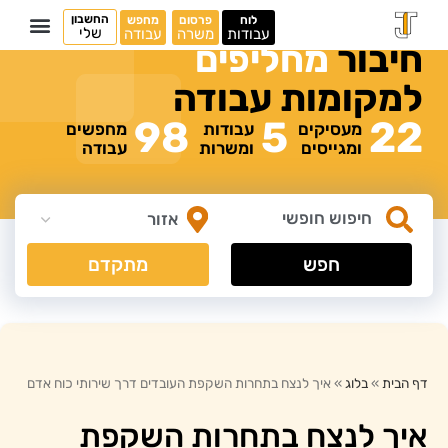
החשבון
לוח
פרסום
מחפש
שלי
עבודות
משרה
עבודה
חיבור
מ
ח
ל
י
פ
י
ם
למקומות
עבודה
98
5
22
מעסיקים
עבודות
מחפשים
ומגייסים
ומשרות
עבודה
חפש
מתקדם
דף הבית
»
בלוג
»
איך לנצח בתחרות השקפת העובדים דרך שירותי כוח אדם
איך לנצח בתחרות השקפת