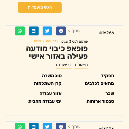
הגש מועמדות
שתף >
#16266
עודכן לפני 3 שנים
פורסם לפני 3 שנים
פופאפ כיבוי מודעה
פעילה באזור אישי
תיאור >
דרישות >
תפקיד
סוג משרה
מתאים לכלבים
קרן השתלמות
שכר
אזור עבודה
סבסוד ארוחות
ימי עבודה מהבית
שתף >
#16206