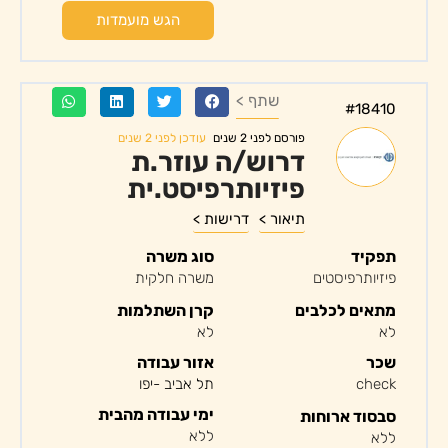
הגש מועמדות
שתף >
#18410
עודכן לפני 2 שנים
פורסם לפני 2 שנים
דרוש/ה עוזר.ת
פיזיותרפיסט.ית
תיאור >
דרישות >
תפקיד
סוג משרה
פיזיותרפיסטים
משרה חלקית
מתאים לכלבים
קרן השתלמות
לא
לא
שכר
אזור עבודה
check
תל אביב -יפו
ימי עבודה מהבית
סבסוד ארוחות
ללא
ללא