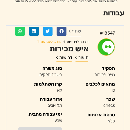
מנהיגות בגיוס: איך ליצור צוות יעיל באמצעות חברת כוח אדם
התפרצות לשיא: כיצד להגיע לגיוס מוצלח באמצעות חברת כוח אדם
עבודות
שתף >
#18547
עודכן לפני שנה 1
פורסם לפני שנה 1
איש מכירות
תיאור >
דרישות >
תפקיד
סוג משרה
נציגי מכירות
משרה חלקית
מתאים לכלבים
קרן השתלמות
כן
לא
שכר
אזור עבודה
check
תל אביב
ימי עבודה מהבית
סבסוד ארוחות
שבע
ללא