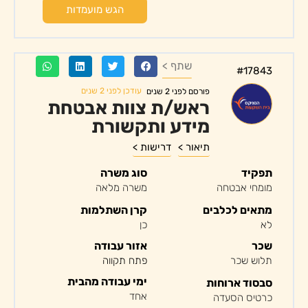
הגש מועמדות
שתף >
#17843
עודכן לפני 2 שנים
פורסם לפני 2 שנים
ראש/ת צוות אבטחת
מידע ותקשורת
תיאור >
דרישות >
תפקיד
סוג משרה
מומחי אבטחה
משרה מלאה
מתאים לכלבים
קרן השתלמות
לא
כן
שכר
אזור עבודה
תלוש שכר
פתח תקווה
ימי עבודה מהבית
סבסוד ארוחות
אחד
כרטיס הסעדה