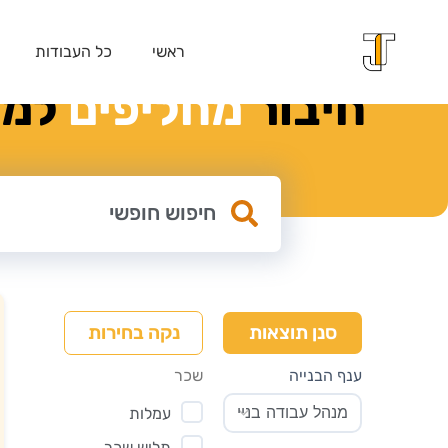
ראשי
כל העבודות
חיבור
מ
ח
ל
י
פ
י
ם
למק
נקה בחירות
סנן תוצאות
ענף הבנייה
שכר
עמלות
תלוש שכר