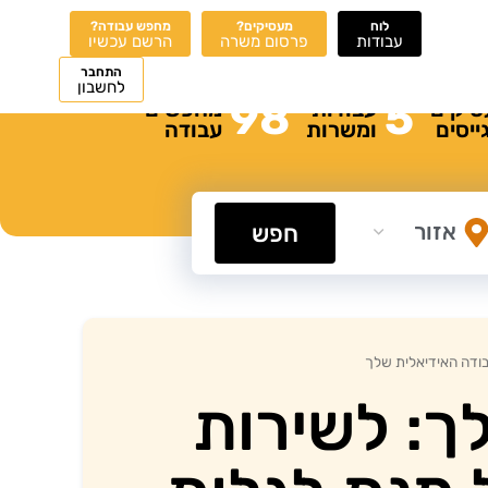
לוח
מעסיקים?
מחפש עבודה?
עבודות
פרסום משרה
הרשם עכשיו
התחבר
לחשבון
98
5
סיקים
עבודות
מחפשים
ייסים
ומשרות
עבודה
חפש
ודה האידיאלית שלך
: לשירות