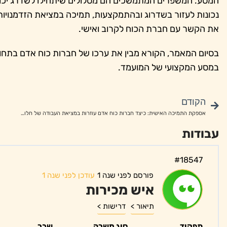
המסע. המשפרים המתמשכים הם מסלולים שיתחילו לשדרג יכולת
נכונות לעזור בשדרוג ובהתמקצעות, תמיכה במציאת הזדמנויות 
את הקשר עם חברת הכוח לקרוב ואישי.
בסיום המאמר, הקורא מבין את ערכו של חברות כוח אדם בתחו
במסע המקצועי של המועמד.
הקודם
אספקת התמיכה האישית: כיצד חברות כוח אדם עוזרות במציאת העבודה של חלומותיך
עבודות
#18547
פורסם לפני שנה 1
עודכן לפני שנה 1
איש מכירות
תיאור >
דרישות >
תפקיד
סוג משרה
שכר