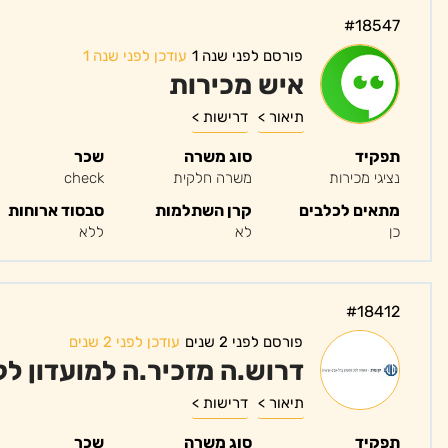
#18547
פורסם לפני שנה 1
עודכן לפני שנה 1
איש מכירות
תיאור >
דרישות >
תפקיד
סוג משרה
שכר
נציגי מכירות
משרה חלקית
check
מתאים לכלבים
קרן השתלמות
סבסוד ארוחות
כן
לא
ללא
#18412
פורסם לפני 2 שנים
עודכן לפני 2 שנים
דרוש.ה מזכיר.ה למועדון ל
תיאור >
דרישות >
תפקיד
סוג משרה
שכר