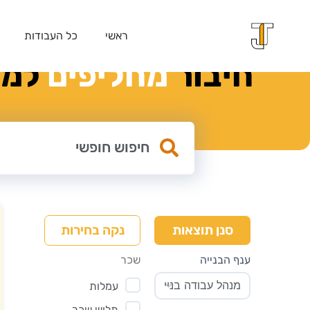
ראשי
כל העבודות
חיבור
מ
ח
ל
י
פ
י
ם
למק
נקה בחירות
סנן תוצאות
ענף הבנייה
שכר
עמלות
תלוש שכר