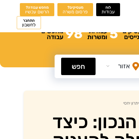
לוח
מעסיקים?
מחפש עבודה?
עבודות
פרסום משרה
הרשם עכשיו
התחבר
לחשבון
98
5
סיקים
עבודות
מחפשים
ייסים
ומשרות
עבודה
חפש
רון יחסי
נכון: כיצד