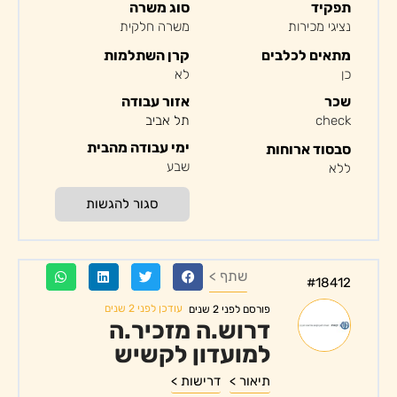
תפקיד
סוג משרה
נציגי מכירות
משרה חלקית
מתאים לכלבים
קרן השתלמות
כן
לא
שכר
אזור עבודה
check
תל אביב
ימי עבודה מהבית
סבסוד ארוחות
שבע
ללא
סגור להגשות
שתף >
#18412
עודכן לפני 2 שנים
פורסם לפני 2 שנים
דרוש.ה מזכיר.ה
למועדון לקשיש
תיאור >
דרישות >