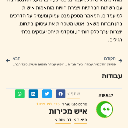
עם רשתות חברתיות ויצירת חוויות מותאמות אישית
למועמדים. המאמר מספק מבט עמוק ומעמיק על הדרכים
בהן חברות משאבי אנוש משפרות את עיסוקן בתחום,
יוצרות ערך ללקוחותיהן, ומקדמות יחסי עסקים בלתי
רגילים.
הקודם
הבא
פתיחת הזדמנויות עבודה: כיצד חברות משאבי אנוש פותחות דלתות
חיפוש עבודה מותאם אישית: כיצד חברות משאבי אנוש מתאימות את השירותים שלהן
עבודות
שתף >
#18547
עודכן לפני שנה 1
פורסם לפני שנה 1
איש מכירות
תיאור >
דרישות >