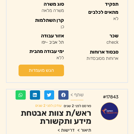
תפקיד
סוג משרה
משרה מלאה
מתאים לכלבים
לא
קרן השתלמות
כן
שכר
אזור עבודה
check
תל אביב -יפו
ימי עבודה מהבית
סבסוד ארוחות
ללא
ארוחות מסובסדות
הגש מועמדות
שתף >
#17843
עודכן לפני 2 שנים
פורסם לפני 2 שנים
ראש/ת צוות אבטחת
מידע ותקשורת
תיאור >
דרישות >