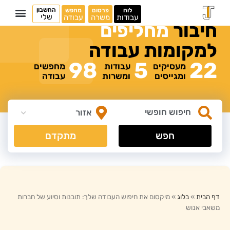
החשבון
לוח
פרסום
מחפש
שלי
עבודות
משרה
עבודה
חיבור
מ
ח
ל
י
פ
י
ם
למקומות
עבודה
98
5
22
מעסיקים
עבודות
מחפשים
ומגייסים
ומשרות
עבודה
חפש
מתקדם
דף הבית
»
בלוג
»
מיקסום את חיפוש העבודה שלך: תובנות וסיוע של חברות
משאבי אנוש