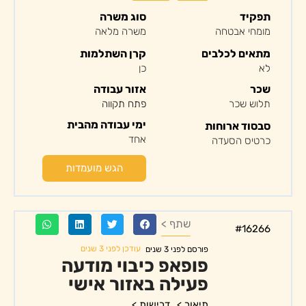
תפקיד
סוג משרה
מומחי אבטחה
משרה מלאה
מתאים לכלבים
קרן השתלמות
לא
כן
שכר
אזור עבודה
תלוש שכר
פתח תקווה
ימי עבודה מהבית
סבסוד ארוחות
אחד
כרטיס הסעדה
הגש מועמדות
שתף >
#16266
עודכן לפני 3 שנים
פורסם לפני 3 שנים
פופאפ כיבוי מודעה
פעילה באזור אישי
תיאור >
דרישות >