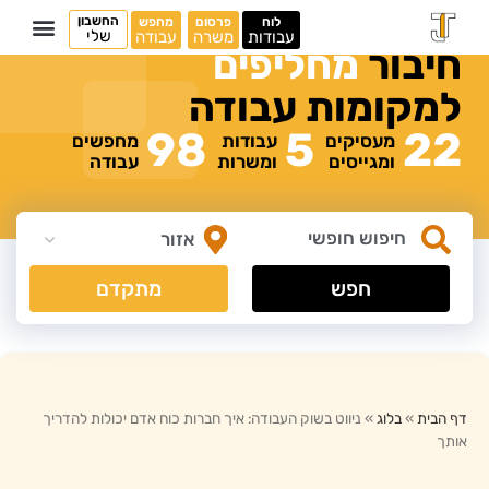
החשבון
לוח
פרסום
מחפש
שלי
עבודות
משרה
עבודה
חיבור
מ
ח
ל
י
פ
י
ם
למקומות
עבודה
98
5
22
מעסיקים
עבודות
מחפשים
ומגייסים
ומשרות
עבודה
חפש
מתקדם
דף הבית
»
בלוג
»
ניווט בשוק העבודה: איך חברות כוח אדם יכולות להדריך
אותך