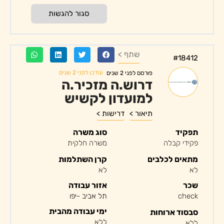
סגור להגשות
שתף >
#18412
עודכן לפני 2 שנים
פורסם לפני 2 שנים
דרוש.ה מזכיר.ה
למועדון לקשיש
תיאור >
דרישות >
תפקיד
סוג משרה
פקידי קבלה
משרה חלקית
מתאים לכלבים
קרן השתלמות
לא
לא
שכר
אזור עבודה
check
תל אביב -יפו
ימי עבודה מהבית
סבסוד ארוחות
ללא
ללא