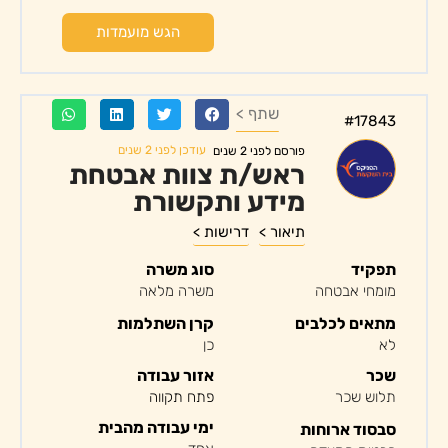
הגש מועמדות
שתף >
#17843
עודכן לפני 2 שנים
פורסם לפני 2 שנים
ראש/ת צוות אבטחת
מידע ותקשורת
תיאור >
דרישות >
תפקיד
סוג משרה
מומחי אבטחה
משרה מלאה
מתאים לכלבים
קרן השתלמות
לא
כן
שכר
אזור עבודה
תלוש שכר
פתח תקווה
ימי עבודה מהבית
סבסוד ארוחות