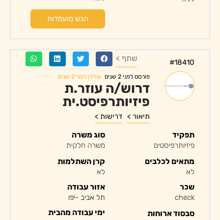
הגש מועמדות
שתף >
#18410
עודכן לפני 2 שנים
פורסם לפני 2 שנים
דרוש/ה עוזר.ת
פיזיותרפיסט.ית
תיאור >
דרישות >
תפקיד
סוג משרה
פיזיותרפיסטים
משרה חלקית
מתאים לכלבים
קרן השתלמות
לא
לא
שכר
אזור עבודה
check
תל אביב -יפו
ימי עבודה מהבית
סבסוד ארוחות