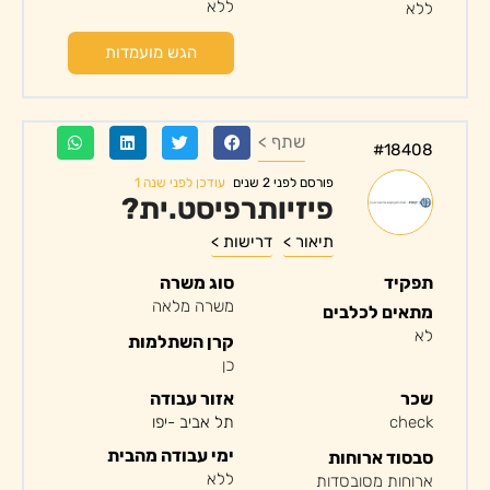
ללא
ללא
הגש מועמדות
שתף >
#18408
עודכן לפני שנה 1
פורסם לפני 2 שנים
פיזיותרפיסט.ית?
תיאור >
דרישות >
תפקיד
סוג משרה
משרה מלאה
מתאים לכלבים
לא
קרן השתלמות
כן
שכר
אזור עבודה
check
תל אביב -יפו
ימי עבודה מהבית
סבסוד ארוחות
ללא
ארוחות מסובסדות