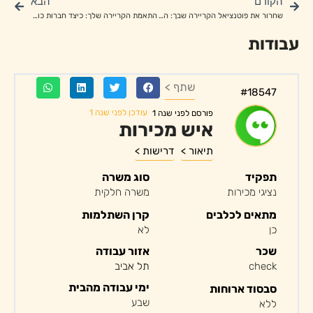
הקודם
הבא
שחרור את פוטנציאל הקריירה שבך: השירותים שמציעות חברות כוח אדם
התאמת הקריירה שלך: כיצד חברות כוח אדם יכולות לסייע במידול משרות
עבודות
שתף >
#18547
עודכן לפני שנה 1
פורסם לפני שנה 1
איש מכירות
תיאור >
דרישות >
תפקיד
סוג משרה
נציגי מכירות
משרה חלקית
מתאים לכלבים
קרן השתלמות
כן
לא
שכר
אזור עבודה
check
תל אביב
ימי עבודה מהבית
סבסוד ארוחות
שבע
ללא