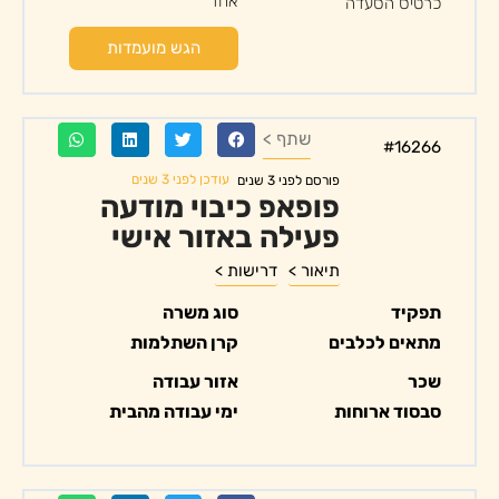
אחד
כרטיס הסעדה
הגש מועמדות
שתף >
#16266
עודכן לפני 3 שנים
פורסם לפני 3 שנים
פופאפ כיבוי מודעה
פעילה באזור אישי
תיאור >
דרישות >
תפקיד
סוג משרה
מתאים לכלבים
קרן השתלמות
שכר
אזור עבודה
סבסוד ארוחות
ימי עבודה מהבית