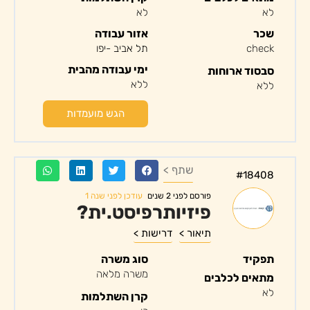
לא
לא
שכר
אזור עבודה
check
תל אביב -יפו
ימי עבודה מהבית
סבסוד ארוחות
ללא
ללא
הגש מועמדות
שתף >
#18408
עודכן לפני שנה 1
פורסם לפני 2 שנים
פיזיותרפיסט.ית?
תיאור >
דרישות >
תפקיד
סוג משרה
משרה מלאה
מתאים לכלבים
לא
קרן השתלמות