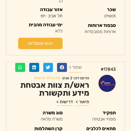
כן
שכר
אזור עבודה
check
תל אביב -יפו
ימי עבודה מהבית
סבסוד ארוחות
ללא
ארוחות מסובסדות
הגש מועמדות
שתף >
#17843
עודכן לפני 2 שנים
פורסם לפני 2 שנים
ראש/ת צוות אבטחת
מידע ותקשורת
תיאור >
דרישות >
תפקיד
סוג משרה
מומחי אבטחה
משרה מלאה
מתאים לכלבים
קרן השתלמות