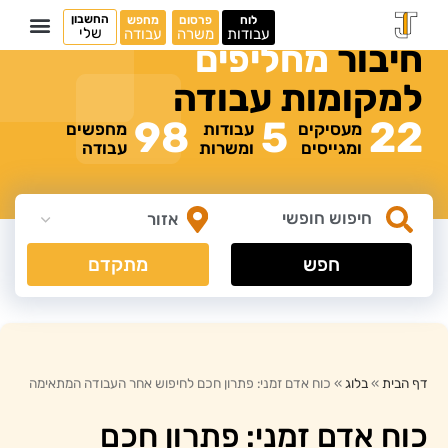
החשבון
לוח
פרסום
מחפש
שלי
עבודות
משרה
עבודה
חיבור
מ
ח
ל
י
פ
י
ם
למקומות
עבודה
98
5
22
מעסיקים
עבודות
מחפשים
ומגייסים
ומשרות
עבודה
חפש
מתקדם
דף הבית
»
בלוג
»
כוח אדם זמני: פתרון חכם לחיפוש אחר העבודה המתאימה
כוח אדם זמני: פתרון חכם