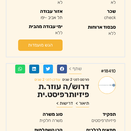
לא
לא
שכר
אזור עבודה
check
תל אביב -יפו
ימי עבודה מהבית
סבסוד ארוחות
ללא
ללא
הגש מועמדות
שתף >
#18410
עודכן לפני 2 שנים
פורסם לפני 2 שנים
דרוש/ה עוזר.ת
פיזיותרפיסט.ית
תיאור >
דרישות >
תפקיד
סוג משרה
פיזיותרפיסטים
משרה חלקית
מתאים לכלבים
קרן השתלמות