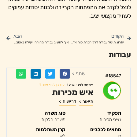
לנצל לקדם את התפתחות הקריירה ולבנות יסודות עמוקים
לעתיד מקצועי יציב.
הקודם
הבא
יתרונות של עבודה דרך חברת כוח אדם מקצועית
איך להשיג עבודה מהירה ויעילה באמצעות חברת כוח אדם
עבודות
שתף >
#18547
עודכן לפני שנה 1
פורסם לפני שנה 1
איש מכירות
תיאור >
דרישות >
תפקיד
סוג משרה
נציגי מכירות
משרה חלקית
מתאים לכלבים
קרן השתלמות
כן
לא