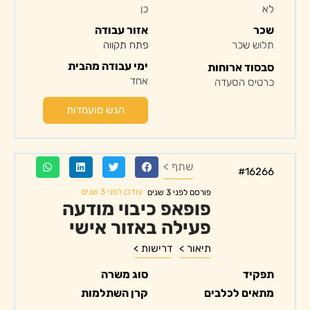
לא
כן
שכר
אזור עבודה
תלוש שכר
פתח תקווה
ימי עבודה מהבית
סבסוד ארוחות
אחד
כרטיס הסעדה
הגש מועמדות
שתף >
#16266
עודכן לפני 3 שנים
פורסם לפני 3 שנים
פופאפ כיבוי מודעה
פעילה באזור אישי
תיאור >
דרישות >
תפקיד
סוג משרה
מתאים לכלבים
קרן השתלמות