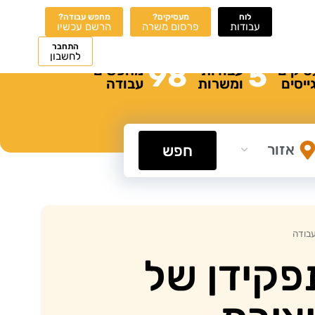
לוח
מעסיקים?
מחפש עבודה?
עבודות
פרסום משרה
הרשם עכשיו
התחבר
לחשבון
98
5
סיקים
עבודות
מחפשים
ייסים
ומשרות
עבודה
חפש
עבודה
פקידן של