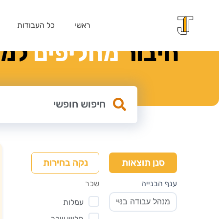
ראשי
כל העבודות
חיבור
מ
ח
ל
י
פ
י
ם
למק
נקה בחירות
סנן תוצאות
ענף הבנייה
שכר
עמלות
תלוש שכר