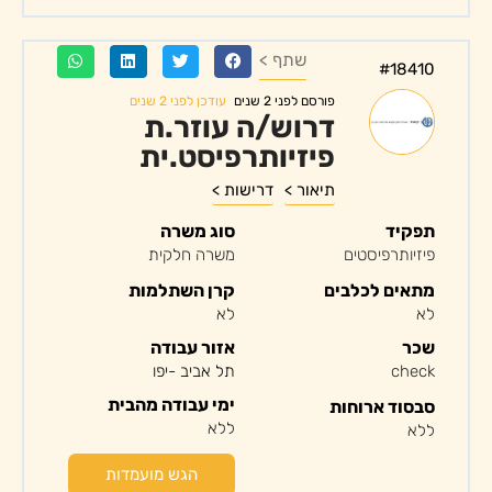
שתף >
#18410
עודכן לפני 2 שנים
פורסם לפני 2 שנים
דרוש/ה עוזר.ת
פיזיותרפיסט.ית
תיאור >
דרישות >
תפקיד
סוג משרה
פיזיותרפיסטים
משרה חלקית
מתאים לכלבים
קרן השתלמות
לא
לא
שכר
אזור עבודה
check
תל אביב -יפו
ימי עבודה מהבית
סבסוד ארוחות
ללא
ללא
הגש מועמדות