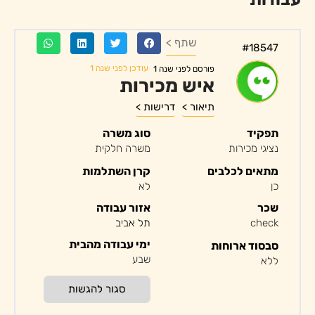
שתף >
#18547
עודכן לפני שנה 1
פורסם לפני שנה 1
איש מכירות
תיאור >
דרישות >
תפקיד
סוג משרה
נציגי מכירות
משרה חלקית
מתאים לכלבים
קרן השתלמות
כן
לא
שכר
אזור עבודה
check
תל אביב
ימי עבודה מהבית
סבסוד ארוחות
שבע
ללא
סגור להגשות