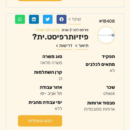
שתף >
#18408
עודכן לפני שנה 1
פורסם לפני 2 שנים
פיזיותרפיסט.ית?
תיאור >
דרישות >
תפקיד
סוג משרה
משרה מלאה
מתאים לכלבים
לא
קרן השתלמות
כן
שכר
אזור עבודה
check
תל אביב -יפו
ימי עבודה מהבית
סבסוד ארוחות
ללא
ארוחות מסובסדות
הגש מועמדות