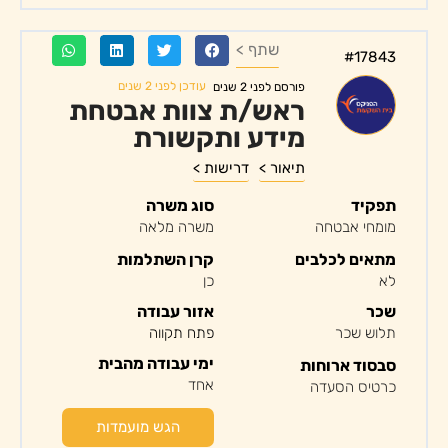
שתף >
#17843
עודכן לפני 2 שנים
פורסם לפני 2 שנים
ראש/ת צוות אבטחת
מידע ותקשורת
תיאור >
דרישות >
תפקיד
סוג משרה
מומחי אבטחה
משרה מלאה
מתאים לכלבים
קרן השתלמות
לא
כן
שכר
אזור עבודה
תלוש שכר
פתח תקווה
ימי עבודה מהבית
סבסוד ארוחות
אחד
כרטיס הסעדה
הגש מועמדות