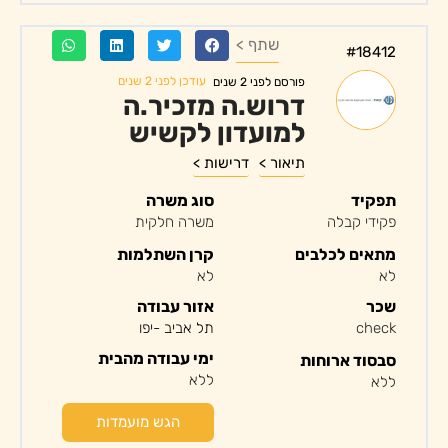
שתף >
#18412
עודכן לפני 2 שנים
פורסם לפני 2 שנים
דרוש.ה מזכיר.ה
למועדון לקשיש
תיאור >
דרישות >
תפקיד
סוג משרה
פקידי קבלה
משרה חלקית
מתאים לכלבים
קרן השתלמות
לא
לא
שכר
אזור עבודה
check
תל אביב -יפו
ימי עבודה מהבית
סבסוד ארוחות
ללא
ללא
הגש מועמדות